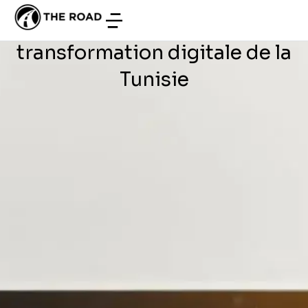
ACTUALITÉS
/
MARS 5, 2024
Big Data dans la
transformation digitale de la
Tunisie