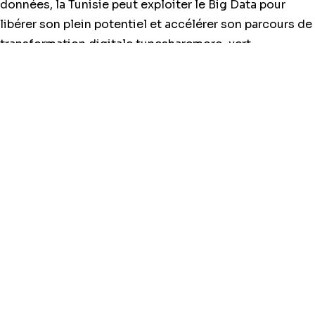
données, la Tunisie peut exploiter le Big Data pour
libérer son plein potentiel et accélérer son parcours de
transformation digitale.tunesharemore_vert
Post Views:
98
DANS LA MÊME CATÉGORIE