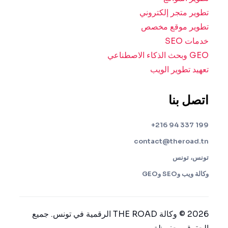
تطوير متجر إلكتروني
تطوير موقع مخصص
خدمات SEO
GEO وبحث الذكاء الاصطناعي
تعهيد تطوير الويب
اتصل بنا
199 337 94 216+
contact@theroad.tn
تونس، تونس
وكالة ويب وSEO وGEO
2026 © وكالة THE ROAD الرقمية في تونس. جميع