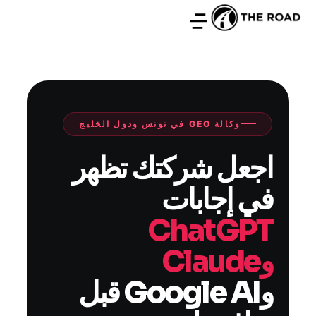
وكالة GEO في تونس ودول الخليج
اجعل شركتك تظهر
في إجابات
ChatGPT
وClaude
وGoogle AI قبل