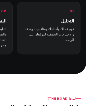
02
01
التحليل
البني
فهم عملك وأهدافك ومنافسيك وهدفك
تنظيم
والاحتياجات الحقيقية لموقعك على
والعب
الويب.
اتخاذ
محركا
لماذا THE ROAD؟