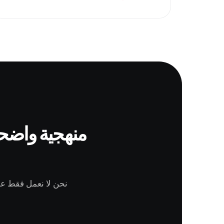
منهجية واضحة
نحن لا نعمل فقط عل