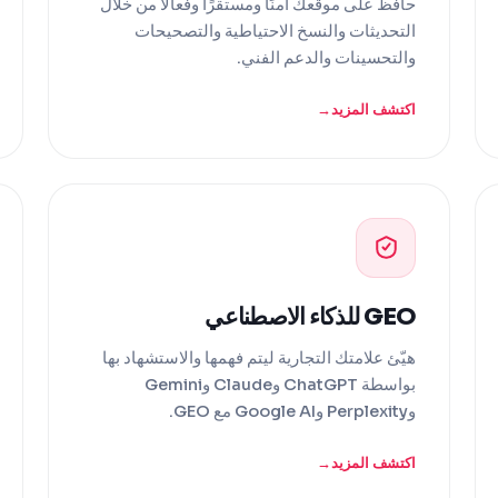
حافظ على موقعك آمنًا ومستقرًا وفعالاً من خلال
التحديثات والنسخ الاحتياطية والتصحيحات
والتحسينات والدعم الفني.
اكتشف المزيد
GEO للذكاء الاصطناعي
هيّئ علامتك التجارية ليتم فهمها والاستشهاد بها
بواسطة ChatGPT وClaude وGemini
وPerplexity وGoogle AI مع GEO.
اكتشف المزيد