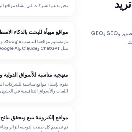
تريد
نحن ندعم الشركات في إنشاء مواقع الوي
مواقع مهيأة للبحث بالذكاء الاصط
يجمع THE ROAD بين الإستراتيجية والتصميم والتطوير وSEO وGEO
ك.
تم تص
مثل ChatGPT وClaude وGoogle AI.
منهجية مناسبة للأسواق الدولية و
نقوم بإنشاء مواقع مناسبة للشركات المح
اللغات والأسواق التنافسية في الخليج
مواقع إلكترونية تبيع وتحقق نتائج
تم تصميم كل صفحة لتوجيه الزائر وبناء