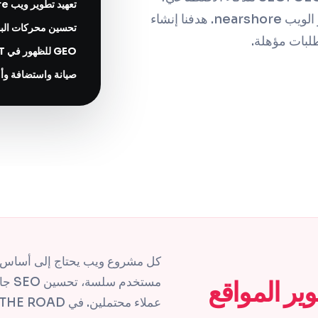
تعهيد تطوير ويب nearshore من تونس
إعادة التصميم، الصيانة، الاستضافة وتعهيد تطوير الويب nearshore. هدفنا إنشاء
تحسين محركات البحث SEO للظهور في
لبات مؤهلة.
GEO للظهور في ChatGPT وClaude وGoogle AI
صيانة واستضافة وأ
كل مشروع ويب يحتاج إلى أساس ق
مستخد
ير المواقع