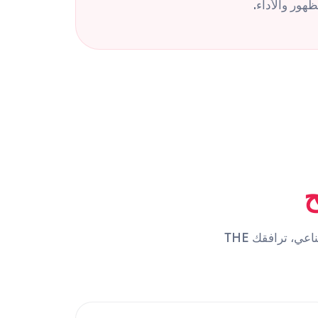
هور والأداء.
ح
من إنشاء موقعك الإلكتروني إلى تحسين ظهوره في Google ومحركات الذكاء الاصطناعي، ترافقك THE