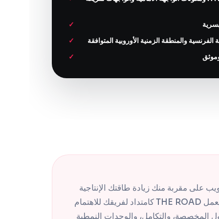
بسرية
الفرنسية والمنطقة الزمنية الأوروبية المتوافقة
وموثق
لويب على مقربة منك زيادة طاقتك الإنتاجية
دون الحاجة إلى التوظيف داخليًا. يعمل THE ROAD كامتداد لفريقك للاهتمام
ول المخصصة، والتكامل، والوحدات النمطية