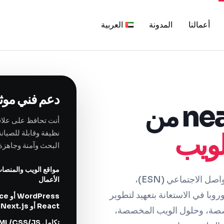
أعمالنا
المدونة
العربية
دعم فني موث
شريكك nearshore من
أنت تحافظ على علاق
لويب
نظيفة وقابلة للصيا
البحث وآمنة وجاهزة 
مواقع الويب والمنصا
ترافق THE ROAD وكالات الويب، وشبكات التواصل الاجتماعي (ESN)،
الأعمال
ا في الاستعانة بتعهيد لتطوير
React أو Next.js أو Node.js أو تطوير مكدس مُكيَّف
صصة، وحلول الويب المخصصة،