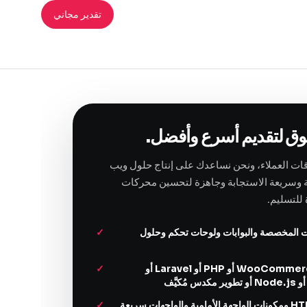
تقدير مجاني
وق لتقديم أسرع وأفضل.
ات العملاء، ونحن نساعدك على إنتاج حلول ويب
نة وسريعة الاستجابة وجاهزة لتحسين محركات
للتسليم.
ت المخصصة والبوابات ولوحات تحكم وحلول
WordPress أو WooCommerce أو PHP أو Laravel أو
تكامل HTML/CSS/JS ومكونات الواجهة الأمامية والواجهات سريعة