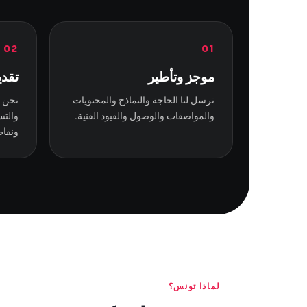
02
01
موجز وتأطير
تقدي
ترسل لنا الحاجة والنماذج والمحتويات
نحن ن
والمواصفات والوصول والقيود الفنية.
والتس
ونقاط
لماذا تونس؟