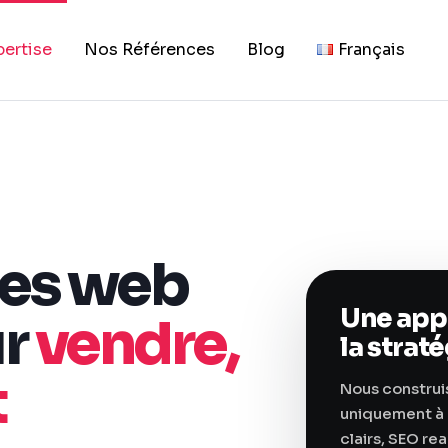
pertise
Nos Références
Blog
Français
ses web
Une app
ur
vendre,
la strat
t
Nous construi
uniquement à ê
clairs, SEO re