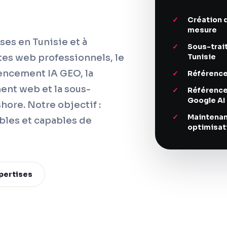
Création 
mesure
es en Tunisie et à
Sous-trai
ites web professionnels, le
Tunisie
encement IA GEO, la
Référence
ent web et la sous-
Référence
Google AI
ore. Notre objectif :
Maintenan
ibles et capables de
optimisat
pertises