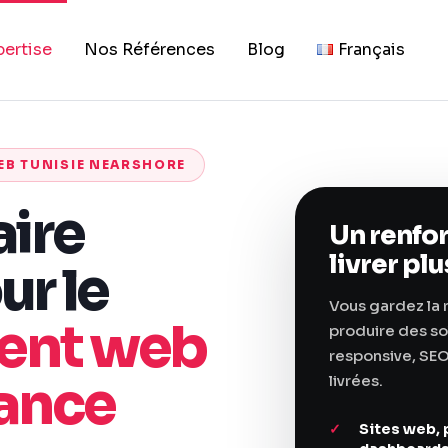
pertise
Nos Références
Blog
Français
EB TUNISIE NEARSHORE
aire
Un renfor
livrer plu
ur le
Vous gardez la r
ent web
produire des so
responsive, SEO
tance
livrées.
Sites web, 