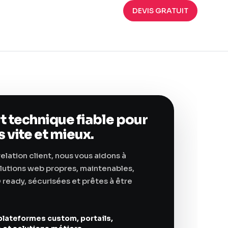
DEVIS GRATUIT
t technique fiable pour
s vite et mieux.
elation client, nous vous aidons à
lutions web propres, maintenables,
 ready, sécurisées et prêtes à être
plateformes custom, portails,