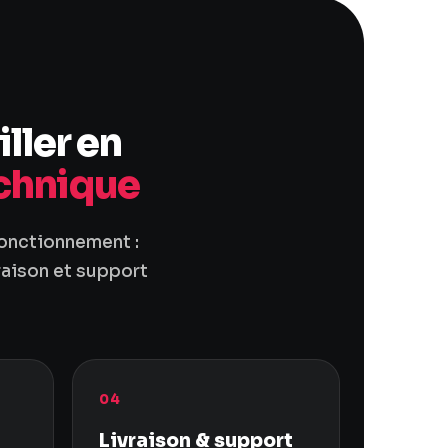
ller en
echnique
fonctionnement :
raison et support
04
Livraison & support