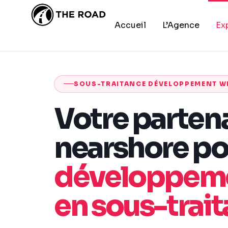
Accueil
L’Agence
Ex
SOUS-TRAITANCE DÉVELOPPEMENT W
Votre parten
nearshore po
développem
en sous-trai