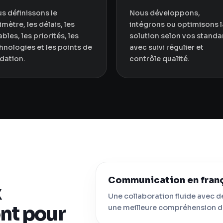
s définissons le
Nous développons,
imètre, les délais, les
intégrons ou optimisons l
ables, les priorités, les
solution selon vos standa
hnologies et les points de
avec suivi régulier et
idation.
contrôle qualité.
Communication en fran
x
Une collaboration fluide avec d
ent pour
une meilleure compréhension d