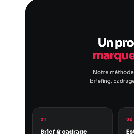
Un pro
marque 
Notre méthode e
briefing, cadrag
01
02
Brief & cadrage
Es