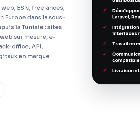
dashboards 
eb, ESN, freelances,
Développe
n Europe dans la sous-
Laravel, Re
is la Tunisie : sites
Intégratio
interfaces 
 web sur mesure, e-
Travail en 
ck-office, API,
Communicati
igitaux en marque
compatible
Livraison s