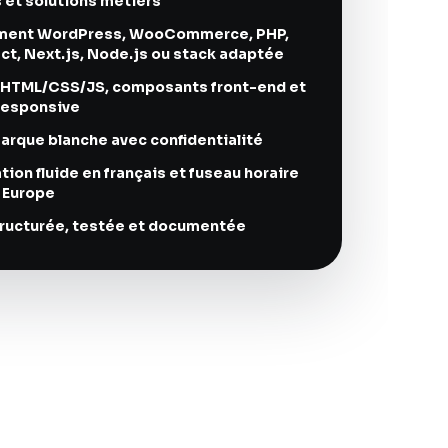
et solutions métiers
ment WordPress, WooCommerce, PHP,
act, Next.js, Node.js ou stack adaptée
n HTML/CSS/JS, composants front-end et
responsive
marque blanche avec confidentialité
on fluide en français et fuseau horaire
 Europe
tructurée, testée et documentée