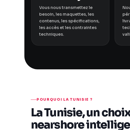
Vous nous transmettez le
Nou
besoin, les maquettes, les
pér
contenus, les spécifications,
livr
les accès et les contraintes
tec
techniques.
val
POURQUOI LA TUNISIE ?
La Tunisie, un choi
nearshore intellig