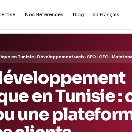
pertise
Nos Références
Blog
Français
que en Tunisie · Développement web · SEO · GEO · Mainten
 développement
que en Tunisie : 
ou une plateform