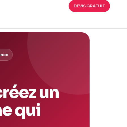
DEVIS GRATUIT
ance
créez un
e qui