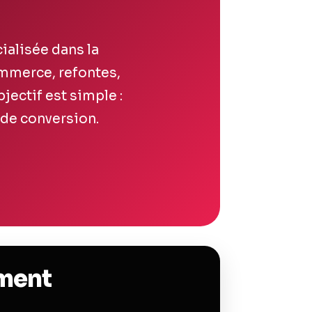
ialisée dans la
ommerce, refontes,
jectif est simple :
t de conversion.
ement