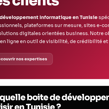
s clients
 développement Informatique en Tunisie
spéc
ssionnels, plateformes sur mesure, sites e-c
lutions digitales orientées business. Notre ob
 ligne en outil de visibilité, de crédibilité e
couvrir nos expertises
 quelle boite de développ
sir en Tunisie ?