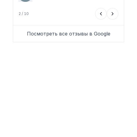
2 / 10
Посмотреть все отзывы в Google
Цифровое агентство для
компаний, малого и среднего
бизнеса, специалистов,
учреждений и ассоциаций