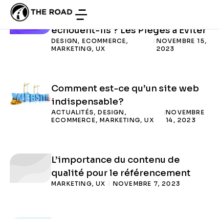
UX
BLOG CATEGORY
Pourquoi Certains Sites Web
échouent-ils ? Les Pièges à Éviter
DESIGN
,
ECOMMERCE
,
/
NOVEMBRE 15,
MARKETING
,
UX
2023
Comment est-ce qu’un site web
indispensable?
ACTUALITÉS
,
DESIGN
,
/
NOVEMBRE
ECOMMERCE
,
MARKETING
,
UX
14, 2023
L’importance du contenu de
qualité pour le référencement
MARKETING
,
UX
/
NOVEMBRE 7, 2023