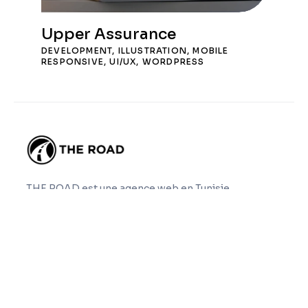
Upper Assurance
DEVELOPMENT
,
ILLUSTRATION
,
MOBILE
RESPONSIVE
,
UI/UX
,
WORDPRESS
THE ROAD est une agence web en Tunisie
spécialisée dans la création de sites web, le SEO, le
GEO, la refonte, la maintenance et la sous-traitance
web nearshore.