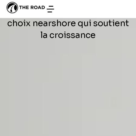
DÉVELOPPEMENT WEB
/
JUIN 25, 2026
entreprises européennes : le
choix nearshore qui soutient
la croissance