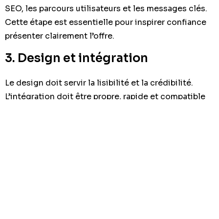
SEO, les parcours utilisateurs et les messages clés.
Cette étape est essentielle pour inspirer confiance
présenter clairement l’offre.
3. Design et intégration
Le design doit servir la lisibilité et la crédibilité.
L’intégration doit être propre, rapide et compatible
mobile. Une mauvaise exécution à ce stade peut
dégrader la performance commerciale du site.
4. Optimisation et mise en ligne
Avant la mise en ligne, il faut vérifier la vitesse, les
balises, les redirections, les formulaires, l’indexation
et les bases du suivi analytique. Un lancement bien
préparé évite les pertes de trafic et de leads.