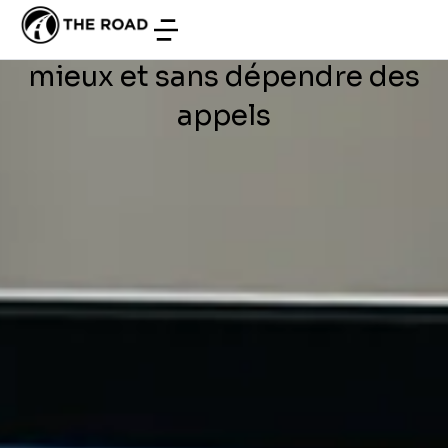
DÉVELOPPEMENT WEB
/
JUIN 24, 2026
B2B en Tunisie : vendre plus,
mieux et sans dépendre des
appels