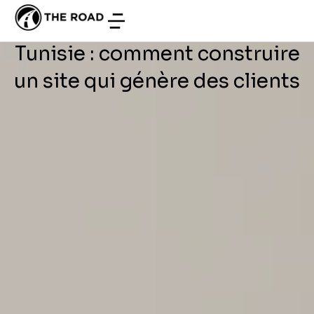
DÉVELOPPEMENT WEB
/
JUIN 30, 2026
société de services en
Tunisie : comment construire
un site qui génère des clients