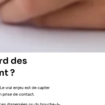
rd des
nt ?
Le vrai enjeu est de capter
n prise de contact.
ces dispersées ou du bouche-à-