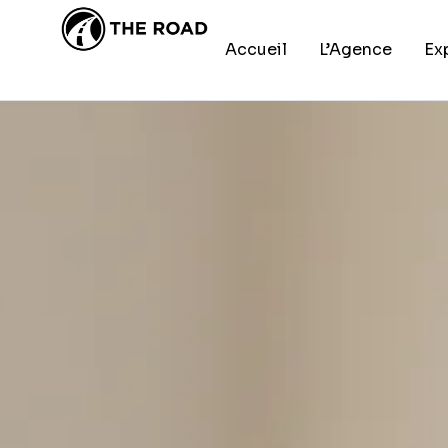
DÉVELOPPEMENT WEB
/
JUIN 
en Tunisie : 
Accueil
L’Agence
Ex