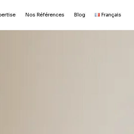
23, 2026
attirer plus de prosp
pertise
Nos Références
Blog
Français