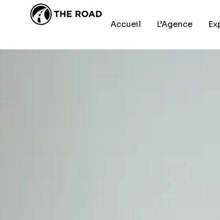
DÉVELOPPEMENT WEB
/
JUIN 
attirer plu
Accueil
L’Agence
Ex