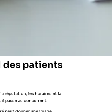
 des patients
la réputation, les horaires et la
, il passe au concurrent.
uré peut donner une image