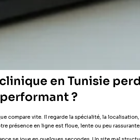
clinique en Tunisie perd
 performant ?
e compare vite. Il regarde la spécialité, la localisation, 
otre présence en ligne est floue, lente ou peu rassurante
iance se joue en quelques secondes. Un site mal struct