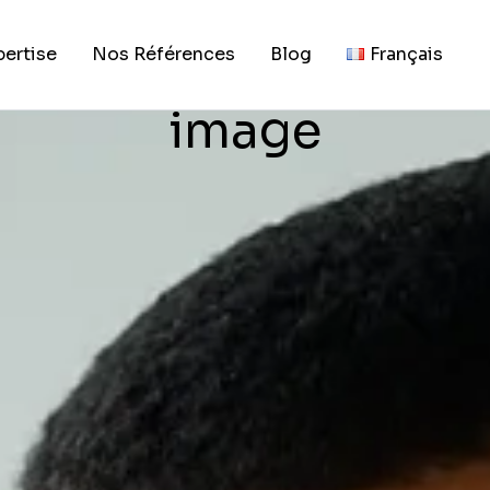
18, 2026
s de patients et ren
pertise
Nos Références
Blog
Français
image