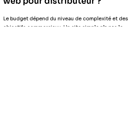
web pour distributeur ?
Le budget dépend du niveau de complexité et des
objectifs commerciaux. Un site simple n’a pas le
même coût qu’un site catalogue complet avec
plusieurs catégories, formulaires, contenus SEO et
optimisation mobile avancée.
Les principaux facteurs sont :
le nombre de pages à créer ;
la quantité de produits ou de catégories à
structurer ;
la rédaction SEO des contenus ;
l’intégration d’un formulaire de devis ou d’un
espace de demande ;
le niveau de design souhaité ;