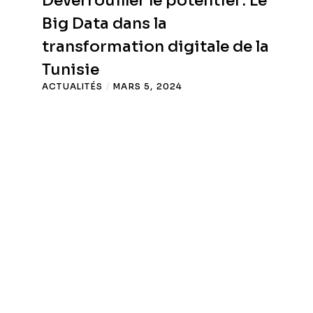
Déverrouiller le potentiel : Le
Big Data dans la
transformation digitale de la
Tunisie
ACTUALITÉS
/
MARS 5, 2024
THE ROAD est une agence web en Tunisie
spécialisée dans la création de sites web, le SEO, le
GEO, la refonte, la maintenance et la sous-traitance
web nearshore.