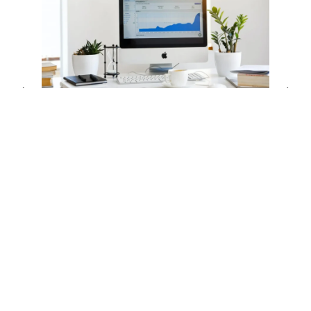
Déverrouiller le potentiel : Le
Big Data dans la
transformation digitale de la
Tunisie
ACTUALITÉS
/
MARS 5, 2024