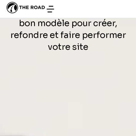
DÉVELOPPEMENT WEB
/
JUIN 27, 2026
entreprises françaises : le
bon modèle pour créer,
refondre et faire performer
votre site