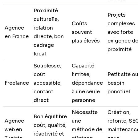
Proximité
Projets
culturelle,
Coûts
complexes
Agence
relation
souvent
avec forte
en France
directe, bon
plus élevés
exigence d
cadrage
proximité
local
Souplesse,
Capacité
coût
limitée,
Petit site o
Freelance
accessible,
dépendance
besoin
contact
à une seule
ponctuel
direct
personne
Nécessite
Création,
Bon équilibre
Agence
une
refonte, SEO
coût, qualité,
web en
méthode de
maintenanc
réactivité et