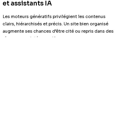
et assistants IA
Les moteurs génératifs privilégient les contenus
clairs, hiérarchisés et précis. Un site bien organisé
augmente ses chances d’être cité ou repris dans des
réponses assistées par IA.
AEO : répondre directement aux
questions
L’AEO consiste à formuler des réponses simples et
utiles aux questions fréquentes. C’est important
pour capter des recherches à forte intention et pour
attirez reservations demandes qualifiees ou d’autres
demandes à forte valeur commerciale selon votre
secteur.