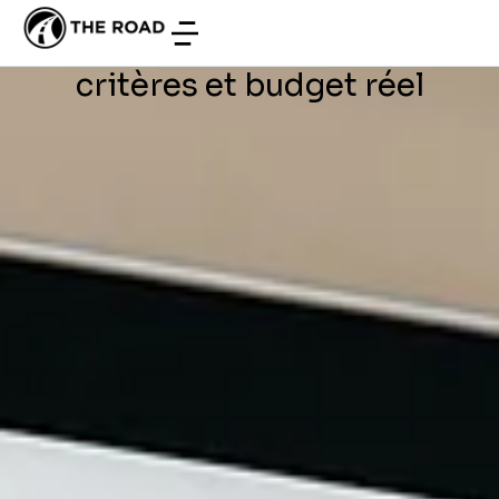
DÉVELOPPEMENT WEB
/
JUIN 25, 2026
catalogue en Tunisie ? Prix,
critères et budget réel