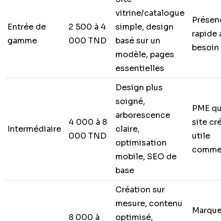
vitrine/catalogue
Présen
Entrée de
2 500 à 4
simple, design
rapide
gamme
000 TND
basé sur un
besoin 
modèle, pages
essentielles
Design plus
soigné,
PME qu
arborescence
4 000 à 8
site cr
Intermédiaire
claire,
000 TND
utile
optimisation
comme
mobile, SEO de
base
Création sur
mesure, contenu
Marque
8 000 à
optimisé,