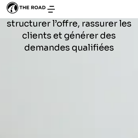
DÉVELOPPEMENT WEB
/
JUILLET 2, 2026
pour showroom en Tunisie :
structurer l’offre, rassurer les
clients et générer des
demandes qualifiées