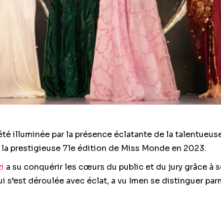
été illuminée par la présence éclatante de la talentueu
 la prestigieuse 71e édition de Miss Monde en 2023.
i
a su conquérir les cœurs du public et du jury grâce à
qui s’est déroulée avec éclat, a vu Imen se distinguer p
on pour sa grâce, son éloquence et, bien sûr, son talent
le résultat d’un dévouement et d’un travail acharné, re