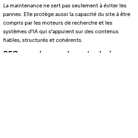
La maintenance ne sert pas seulement à éviter les
pannes. Elle protège aussi la capacité du site à être
compris par les moteurs de recherche et les
systèmes d’IA qui s’appuient sur des contenus
fiables, structurés et cohérents.
SEO : garder une base technique
saine
Un site entretenu conserve une meilleure
indexation, des pages accessibles et une structure
stable. Cela aide Google à explorer le site sans
obstacle et à maintenir la visibilité acquise.
GEO : être lisible par les moteurs
de recherche génératifs