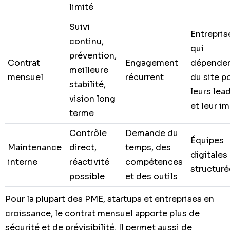
limité
Suivi
Entrepris
continu,
qui
prévention,
Contrat
Engagement
dépende
meilleure
mensuel
récurrent
du site p
stabilité,
leurs lea
vision long
et leur i
terme
Contrôle
Demande du
Équipes
Maintenance
direct,
temps, des
digitales
interne
réactivité
compétences
structuré
possible
et des outils
Pour la plupart des PME, startups et entreprises en
croissance, le contrat mensuel apporte plus de
sécurité et de prévisibilité. Il permet aussi de