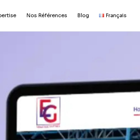
ECLIPSE GROU
,
ILLUSTRATION
,
MOBILE RESPONSIVE
,
UI/
pertise
Nos Références
Blog
Français