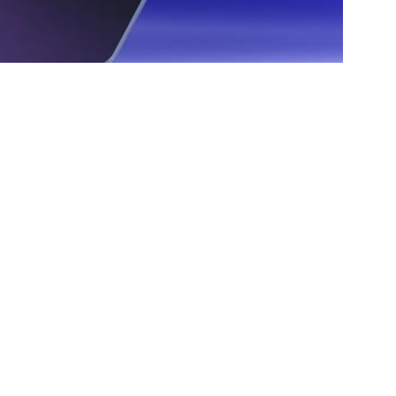
lisée dans l’accompagnement lors de salons
des prospects qualifiés, grâce à une plateforme
esponsive et préparation SEO.