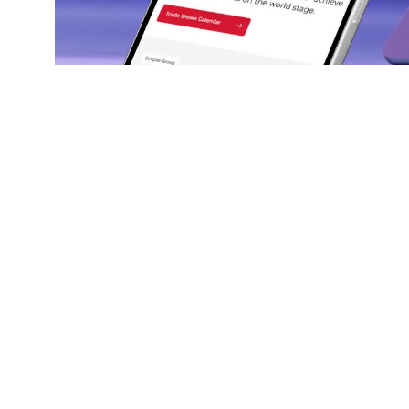
Industrie :
Salons internationaux & accompagn
Le projet Eclipse Group visait à créer un site
internationaux. L’objectif était de valoriser son
intuitive, performante et orientée UX/UI.
Notre intervention :
Conception UX/UI, développ
Présentation plus claire de l’expertise
Design UX/UI professionnel et responsive
Structure pensée pour rassurer les prospects