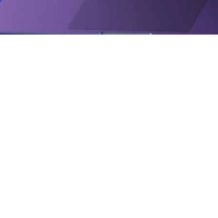
ement business
 web moderne et ergonomique pour une entreprise spécia
 expertise, présenter ses services et projets, et attirer 
ement web, optimisation de la structure, intégration r