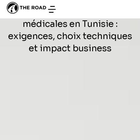
DÉVELOPPEMENT WEB
/
JUILLET 3, 2026
laboratoire d’analyses
médicales en Tunisie :
exigences, choix techniques
et impact business