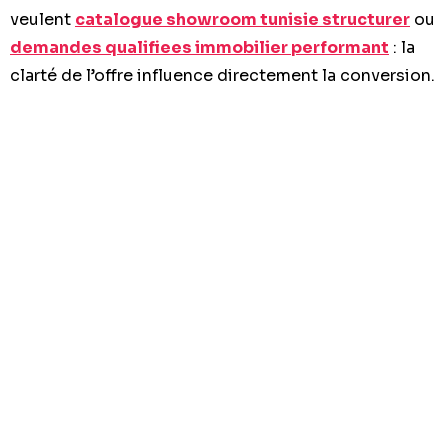
veulent
catalogue showroom tunisie structurer
ou
demandes qualifiees immobilier performant
: la
clarté de l’offre influence directement la conversion.
Dans le médical, cette exigence est encore plus
forte.
Quelle méthode suivre pour
créer un site efficace ?
La création d’un site pour laboratoire doit suivre une
logique de fond, pas seulement une logique
graphique. Le site doit être pensé comme un outil de
service et de conversion.
Étape 1 : cadrer les objectifs
Il faut définir ce que le site doit produire : appels,