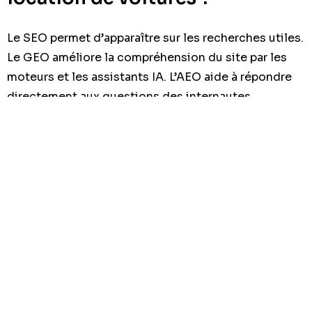
Le SEO permet d’apparaître sur les recherches utiles.
Le GEO améliore la compréhension du site par les
moteurs et les assistants IA. L’AEO aide à répondre
directement aux questions des internautes.
Pour une agence de location, cela veut dire être
visible sur des requêtes comme prix, disponibilité,
location à l’aéroport, documents nécessaires ou
conditions de caution. Ce sont des recherches à
forte intention commerciale.
Une structure claire, des réponses directes et des
pages bien hiérarchisées augmentent les chances
d’être cité, compris et cliqué. C’est particulièrement
utile pour les entreprises qui veulent performer sur