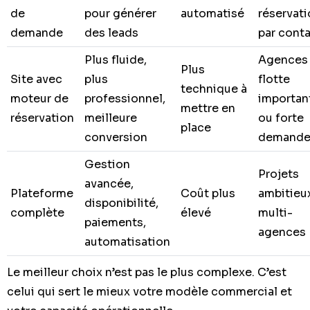
de
pour générer
automatisé
réservat
demande
des leads
par cont
Plus fluide,
Agences
Plus
Site avec
plus
flotte
technique à
moteur de
professionnel,
importan
mettre en
réservation
meilleure
ou forte
place
conversion
demand
Gestion
Projets
avancée,
Plateforme
Coût plus
ambitieu
disponibilité,
complète
élevé
multi-
paiements,
agences
automatisation
Le meilleur choix n’est pas le plus complexe. C’est
celui qui sert le mieux votre modèle commercial et