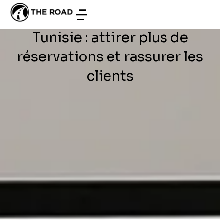
DÉVELOPPEMENT WEB
/
JUIN 28, 2026
location de voitures en
Tunisie : attirer plus de
réservations et rassurer les
clients