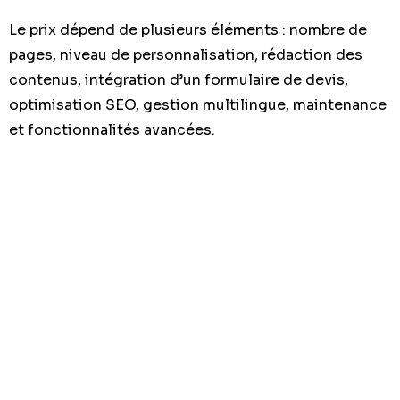
Le prix dépend de plusieurs éléments : nombre de
pages, niveau de personnalisation, rédaction des
contenus, intégration d’un formulaire de devis,
optimisation SEO, gestion multilingue, maintenance
et fonctionnalités avancées.
Un site simple et bien structuré ne demande pas le
même investissement qu’une plateforme plus
complète avec contenus stratégiques, pages
services détaillées et optimisation poussée pour
Google. Le bon choix dépend de vos objectifs
commerciaux.
Chez THE ROAD, nous recommandons de penser le
site comme un actif commercial. Un site bien conçu
coûte moins cher qu’une perte de prospects sur le