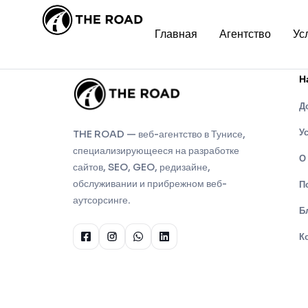
Главная
Агентство
Ус
Н
Д
У
THE ROAD — веб-агентство в Тунисе,
специализирующееся на разработке
О
сайтов, SEO, GEO, редизайне,
обслуживании и прибрежном веб-
П
аутсорсинге.
Б
К