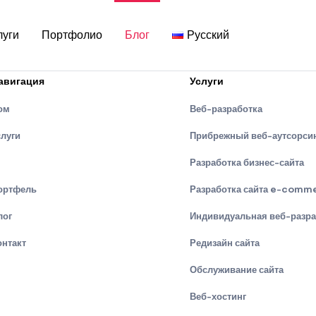
луги
Портфолио
Блог
Русский
авигация
Услуги
ом
Веб-разработка
слуги
Прибрежный веб-аутсорси
Разработка бизнес-сайта
ортфель
Разработка сайта e-comm
лог
Индивидуальная веб-разра
онтакт
Редизайн сайта
Обслуживание сайта
Веб-хостинг