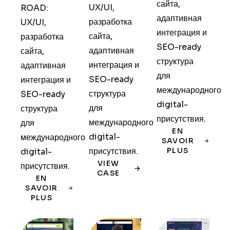
сайта,
UX/UI,
ROAD:
адаптивная
разработка
UX/UI,
интеграция и
сайта,
разработка
SEO-ready
адаптивная
сайта,
структура
интеграция и
адаптивная
для
SEO-ready
интеграция и
международного
структура
SEO-ready
digital-
для
структура
присутствия.
международного
для
EN
digital-
международного
SAVOIR
присутствия.
PLUS
digital-
VIEW
присутствия.
CASE
EN
SAVOIR
PLUS