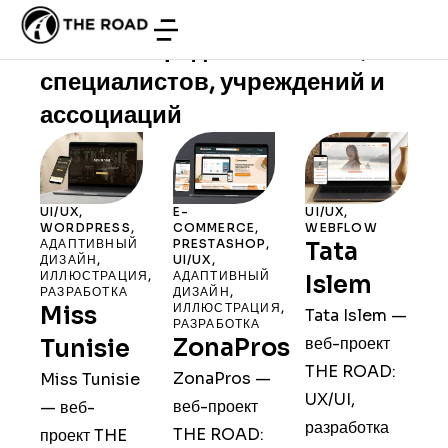
Веб-агентство для компаний,
малого и среднего бизнеса,
специалистов, учреждений и
ассоциаций
UI/UX
,
E-
UI/UX
,
WORDPRESS
,
COMMERCE
,
WEBFLOW
АДАПТИВНЫЙ
PRESTASHOP
,
Tata
ДИЗАЙН
,
UI/UX
,
ИЛЛЮСТРАЦИЯ
,
АДАПТИВНЫЙ
Islem
РАЗРАБОТКА
ДИЗАЙН
,
ИЛЛЮСТРАЦИЯ
,
Miss
Tata Islem —
РАЗРАБОТКА
ZonaPros
веб-проект
Tunisie
THE ROAD:
ZonaPros —
Miss Tunisie
UX/UI,
веб-проект
— веб-
разработка
THE ROAD:
проект THE