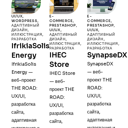
UI/UX
,
E-
E-
WORDPRESS
,
COMMERCE
,
COMMERCE
,
АДАПТИВНЫЙ
PRESTASHOP
,
PRESTASHOP
,
ДИЗАЙН
,
UI/UX
,
UI/UX
,
ИЛЛЮСТРАЦИЯ
,
АДАПТИВНЫЙ
АДАПТИВНЫЙ
РАЗРАБОТКА
ДИЗАЙН
,
ДИЗАЙН
,
ИЛЛЮСТРАЦИЯ
,
ИЛЛЮСТРАЦИЯ
,
IfrikiaSolis
РАЗРАБОТКА
РАЗРАБОТКА
IHEC
SynapseDX
Energy
Store
SynapseDX
IfrikiaSolis
— веб-
Energy —
IHEC Store
проект THE
веб-проект
— веб-
ROAD:
THE ROAD:
проект THE
UX/UI,
UX/UI,
ROAD:
разработка
разработка
UX/UI,
сайта,
сайта,
разработка
адаптивная
адаптивная
сайта,
интеграция и