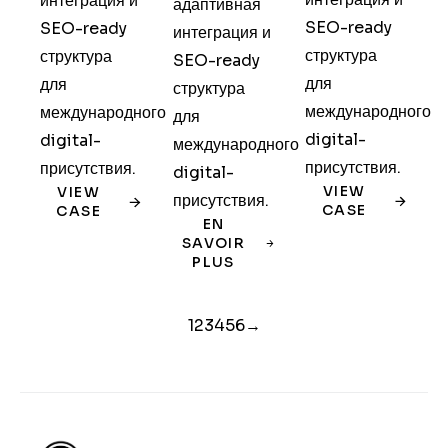
интеграция и
адаптивная
SEO-ready
SEO-ready
интеграция и
структура
структура
SEO-ready
для
для
структура
международного
международного
для
digital-
digital-
международного
присутствия.
присутствия.
digital-
VIEW
VIEW
присутствия.
CASE
CASE
EN
SAVOIR
PLUS
1
2
3
4
5
6
→