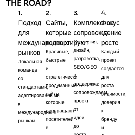
THE ROAD?
1.
2.
3.
4.
Подход
Сайты,
Комплексное
Фокус
для
которые
сопровождение
на
международных
конвертируют
Стратегия,
росте
дизайн,
рынков
Красивые,
Каждый
разработка,
быстрые
проект
Локальная
SEO/GEO
и
создаётся
команда
и
стратегически
для
со
поддержка:
продуманные
роста
стандартами,
сопровождаем
сайты,
видимости,
адаптированными
проект
которые
доверия
к
от
превращают
к
международным
идеи
посетителей
бренду
рынкам.
до
в
и
роста.