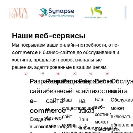
Наши веб-сервисы
Мы покрываем ваши онлайн-потребности, от e-
commerce и бизнес-сайтов до обслуживания и
хостинга, предлагая профессиональные
решения, адаптированные к вашим целям.
Разработка
Редизайн
Разработка
Веб-
Обслу
Разработка
бизнес-
сайта
сайта
хостинг
сайта
сайта
Ваш
сайта
Ваш
на
Обслужив
e-
веб-
существующий
может
Ваш
заказ
commerce
хостинг
сайт
включать
бизнес-
Создайте
Ваш
может
можно
обновлен
сайт
высокопроизводительный,
индивидуальный
обеспечить