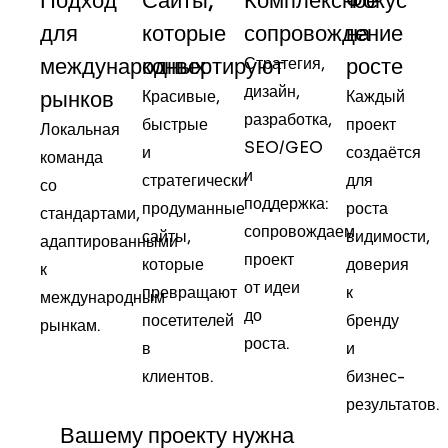
Подход
Сайты,
Комплексное
Фокус
для
которые
сопровождение
на
международных
конвертируют
Стратегия,
росте
дизайн,
рынков
Красивые,
Каждый
разработка,
быстрые
проект
Локальная
SEO/GEO
и
создаётся
команда
и
стратегически
для
со
поддержка:
продуманные
роста
стандартами,
сопровождаем
сайты,
видимости,
адаптированными
проект
которые
доверия
к
от идеи
превращают
к
международным
до
посетителей
бренду
рынкам.
роста.
в
и
клиентов.
бизнес-
результатов.
Вашему проекту нужна