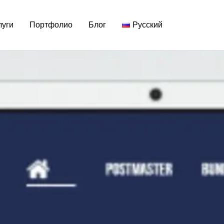
SYNAPSEDX
ASHOP
,
UI/UX
,
АДАПТИВНЫЙ ДИЗАЙН
,
ИЛЛЮ
луги
Портфолио
Блог
Русский