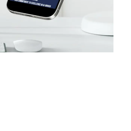
 решений. Мы сохраняем визуальную идентичность
посетителей и готов к дальнейшему SEO/GEO-
ска и других городов, которым нужен сайт,