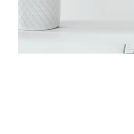
Сфера:
Веб-разработка, UX/UI и digital-проект
Проект
SynapseDX
показывает опыт THE ROAD в 
проекта, улучшаем структуру, пользовательский оп
продвижению.
Такой подход полезен российским компаниям из Мос