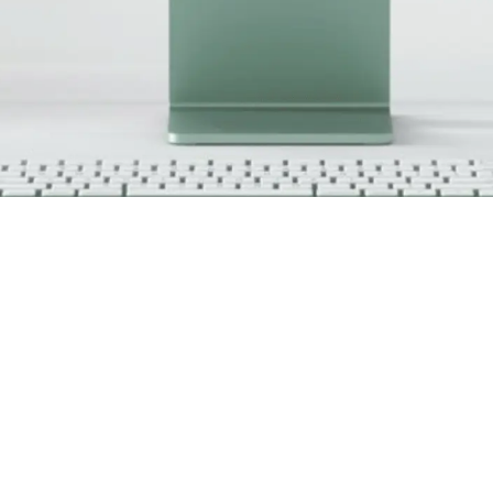
создании современных, адаптивных и понятных цифровых
ыт и техническую основу сайта, чтобы он был удобен для 
квы, Санкт-Петербурга, Казани, Екатеринбурга, Новосибир