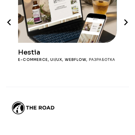
Hestia
E-COMMERCE
,
UI/UX
,
WEBFLOW
,
РАЗРАБОТКА
THE ROAD — веб-агентство в Тунисе,
специализирующееся на разработке сайтов, SEO, GEO,