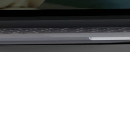
OAD в создании современных, адаптивных и понятных ци
вательский опыт и техническую основу сайта, чтобы он был 
квы, Санкт-Петербурга, Казани, Екатеринбурга, Новосибир