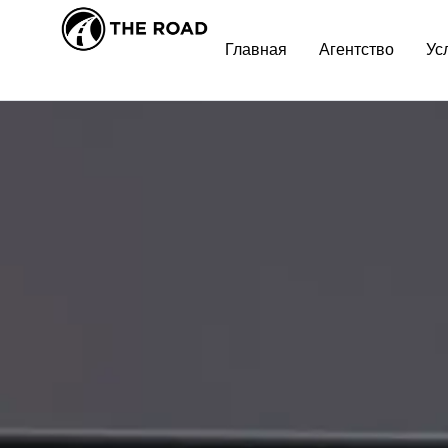
U
UI/UX
,
WORDPR
Главная
Агентство
Ус