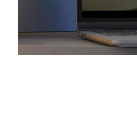
Сфера:
Веб-разработка, UX/UI и digital-проект
Проект
Upper Assurance
показывает опыт THE R
идентичность проекта, улучшаем структуру, пользо
SEO/GEO-продвижению.
Такой подход полезен российским компаниям из Мос