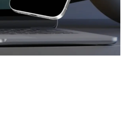
фровых решений. Мы сохраняем визуальную
удобен для посетителей и готов к дальнейшему
ска и других городов, которым нужен сайт,